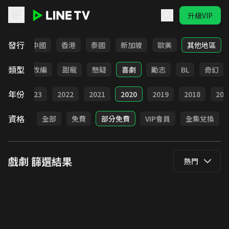
升級VIP
LINE TV - 戲劇
發行
韓國
中國
香港
泰國
新加坡
歐美
其他地區
類型
都會
改編
甜寵
懸疑
喜劇
勵志
BL
奇幻
年份
024
2023
2022
2021
2020
2019
2018
201
資格
全部
免費
部分免費
VIP會員
全集兌換
戲劇
篩選結果
熱門