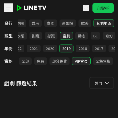
升級VIP
LINE TV - 戲劇
發行
韓國
中國
香港
泰國
新加坡
歐美
其他地區
類型
都會
改編
甜寵
懸疑
喜劇
勵志
BL
奇幻
年份
023
2022
2021
2020
2019
2018
2017
201
資格
全部
免費
部分免費
VIP會員
全集兌換
戲劇
篩選結果
熱門