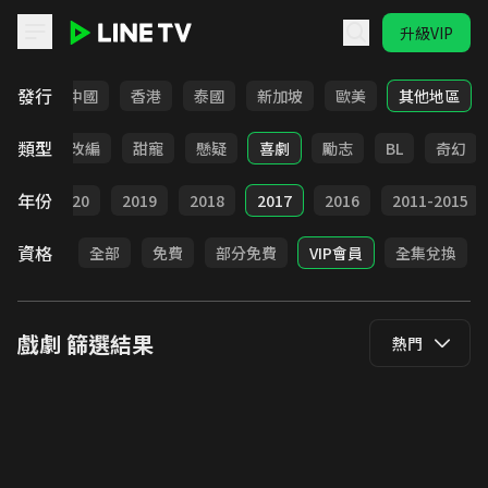
升級VIP
LINE TV - 戲劇
發行
韓國
中國
香港
泰國
新加坡
歐美
其他地區
類型
都會
改編
甜寵
懸疑
喜劇
勵志
BL
奇幻
年份
021
2020
2019
2018
2017
2016
2011-2015
資格
全部
免費
部分免費
VIP會員
全集兌換
戲劇
篩選結果
熱門