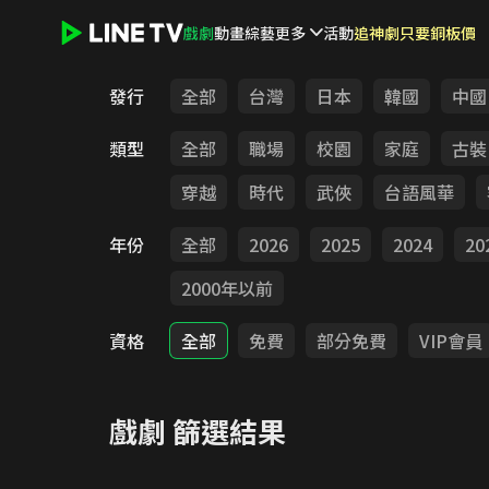
戲劇
動畫
綜藝
更多
活動
追神劇只要銅板價
LINE TV - 戲劇
發行
全部
台灣
日本
韓國
中國
類型
全部
職場
校園
家庭
古裝
穿越
時代
武俠
台語風華
年份
全部
2026
2025
2024
20
2000年以前
資格
全部
免費
部分免費
VIP會員
戲劇
篩選結果