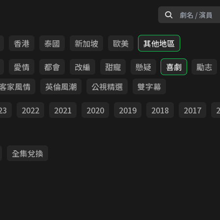
香港
泰國
新加坡
歐美
其他地區
愛情
都會
改編
甜寵
懸疑
喜劇
勵志
客家風情
英倫風潮
公視精選
雙字幕
23
2022
2021
2020
2019
2018
2017
全集兌換