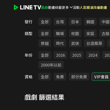
戲劇
動畫
綜藝
更多
活動
人氣韓漫改編動畫
LINE TV - 戲劇
發行
全部
台灣
日本
韓國
中國
類型
全部
職場
校園
家庭
古裝
穿越
時代
武俠
台語風華
年份
全部
2026
2025
2024
20
2000年以前
資格
全部
免費
部分免費
VIP會員
戲劇
篩選結果