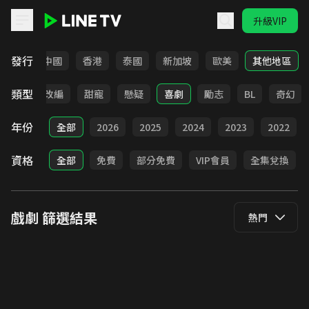
升級VIP
LINE TV - 戲劇
發行
韓國
中國
香港
泰國
新加坡
歐美
其他地區
類型
都會
改編
甜寵
懸疑
喜劇
勵志
BL
奇幻
年份
全部
2026
2025
2024
2023
2022
資格
全部
免費
部分免費
VIP會員
全集兌換
戲劇
篩選結果
熱門