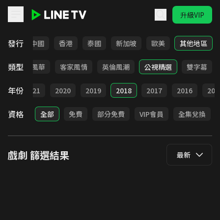
升級VIP
LINE TV - 戲劇
發行
韓國
中國
香港
泰國
新加坡
歐美
其他地區
類型
俠
台語風華
客家風情
英倫風潮
公視精選
雙字幕
年份
022
2021
2020
2019
2018
2017
2016
201
資格
全部
免費
部分免費
VIP會員
全集兌換
戲劇
篩選結果
最新