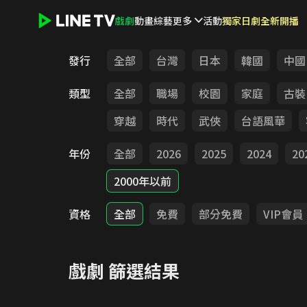
戲劇
動畫
綜藝
更多
活動
獨家日劇全新開播
LINE TV - 戲劇
發行
全部
台灣
日本
韓國
中國
類型
全部
職場
校園
家庭
古裝
穿越
時代
武俠
台語風華
年份
全部
2026
2025
2024
20
2000年以前
資格
全部
免費
部分免費
VIP會員
戲劇
篩選結果