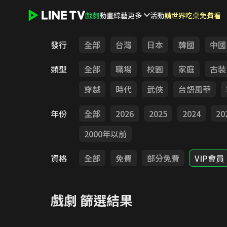
戲劇
動畫
綜藝
更多
活動
請世界吃桌免費看
LINE TV - 戲劇
發行
全部
台灣
日本
韓國
中國
類型
全部
職場
校園
家庭
古裝
穿越
時代
武俠
台語風華
年份
全部
2026
2025
2024
20
2000年以前
資格
全部
免費
部分免費
VIP會員
戲劇
篩選結果