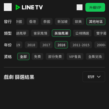
升級VIP
LINE TV - 戲劇
發行
韓國
中國
香港
泰國
新加坡
歐美
其他地區
類型
武俠
台語風華
客家風情
英倫風潮
公視精選
雙字幕
年份
020
2019
2018
2017
2016
2011-2015
2000-2
資格
全部
免費
部分免費
VIP會員
全集兌換
戲劇
篩選結果
好評