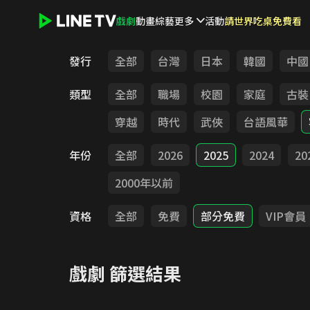
戲劇
動畫
綜藝
更多
活動
請世界吃桌免費看
LINE TV - 戲劇
發行
全部
台灣
日本
韓國
中國
類型
全部
職場
校園
家庭
古裝
穿越
時代
武俠
台語風華
年份
全部
2026
2025
2024
20
2000年以前
資格
全部
免費
部分免費
VIP會員
戲劇
篩選結果