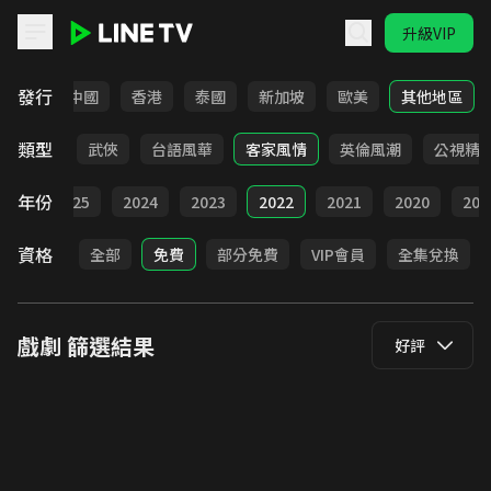
升級VIP
LINE TV - 戲劇
發行
韓國
中國
香港
泰國
新加坡
歐美
其他地區
類型
時代
武俠
台語風華
客家風情
英倫風潮
公視精
年份
026
2025
2024
2023
2022
2021
2020
201
資格
全部
免費
部分免費
VIP會員
全集兌換
戲劇
篩選結果
好評