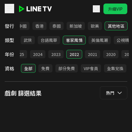
升級VIP
LINE TV - 戲劇
發行
韓國
中國
香港
泰國
新加坡
歐美
其他地區
類型
時代
武俠
台語風華
客家風情
英倫風潮
公視精
年份
026
2025
2024
2023
2022
2021
2020
201
資格
全部
免費
部分免費
VIP會員
全集兌換
戲劇
篩選結果
熱門