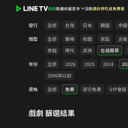
戲劇
動畫
綜藝
更多
活動
請世界吃桌免費看
LINE TV - 戲劇
發行
全部
台灣
日本
韓國
中國
類型
全部
職場
校園
家庭
古裝
穿越
時代
武俠
台語風華
年份
全部
2026
2025
2024
20
2000年以前
資格
全部
免費
部分免費
VIP會員
戲劇
篩選結果