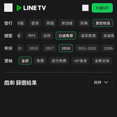
升級VIP
LINE TV - 戲劇
發行
韓國
中國
香港
泰國
新加坡
歐美
其他地區
類型
仙俠
穿越
時代
武俠
台語風華
客家風情
英倫風
年份
020
2019
2018
2017
2016
2011-2015
2000-2
資格
全部
免費
部分免費
VIP會員
全集兌換
戲劇
篩選結果
好評