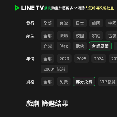
戲劇
動畫
綜藝
更多
活動
人氣韓漫改編動畫
LINE TV - 戲劇
發行
全部
台灣
日本
韓國
中國
類型
全部
職場
校園
家庭
古裝
穿越
時代
武俠
台語風華
年份
全部
2026
2025
2024
20
2000年以前
資格
全部
免費
部分免費
VIP會員
戲劇
篩選結果