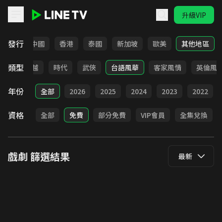
升級VIP
LINE TV - 戲劇
發行
韓國
中國
香港
泰國
新加坡
歐美
其他地區
類型
仙俠
穿越
時代
武俠
台語風華
客家風情
英倫風
年份
全部
2026
2025
2024
2023
2022
資格
全部
免費
部分免費
VIP會員
全集兌換
戲劇
篩選結果
最新