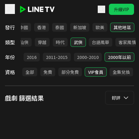
升級VIP
LINE TV - 戲劇
發行
韓國
中國
香港
泰國
新加坡
歐美
其他地區
類型
療癒
仙俠
穿越
時代
武俠
台語風華
客家風情
年份
2017
2016
2011-2015
2000-2010
2000年以前
資格
全部
免費
部分免費
VIP會員
全集兌換
戲劇
篩選結果
好評