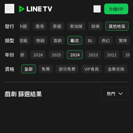
升級VIP
LINE TV - 戲劇
發行
韓國
中國
香港
泰國
新加坡
歐美
其他地區
類型
改編
甜寵
懸疑
喜劇
勵志
BL
奇幻
驚悚
年份
全部
2026
2025
2024
2023
2022
202
資格
全部
免費
部分免費
VIP會員
全集兌換
戲劇
篩選結果
熱門