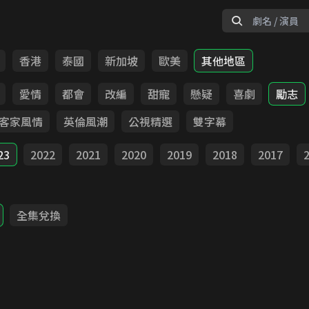
香港
泰國
新加坡
歐美
其他地區
愛情
都會
改編
甜寵
懸疑
喜劇
勵志
客家風情
英倫風潮
公視精選
雙字幕
23
2022
2021
2020
2019
2018
2017
全集兌換