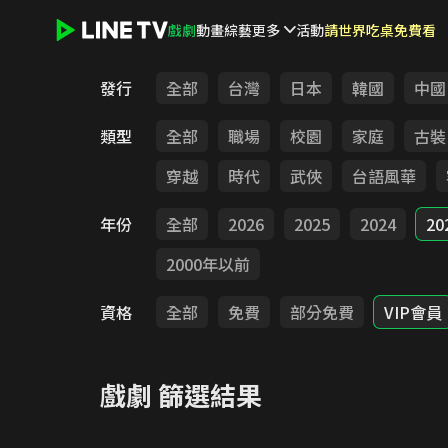
戲劇
動畫
綜藝
更多
活動
請世界吃桌免費看
LINE TV - 戲劇
發行
全部
台灣
日本
韓國
中國
類型
全部
職場
校園
家庭
古裝
穿越
時代
武俠
台語風華
年份
全部
2026
2025
2024
20
2000年以前
資格
全部
免費
部分免費
VIP會員
戲劇
篩選結果