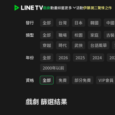
戲劇
動畫
綜藝
更多
活動
伊藤潤二驚悚之作
LINE TV - 戲劇
發行
全部
台灣
日本
韓國
中國
類型
全部
職場
校園
家庭
古裝
穿越
時代
武俠
台語風華
年份
全部
2026
2025
2024
20
2000年以前
資格
全部
免費
部分免費
VIP會員
戲劇
篩選結果