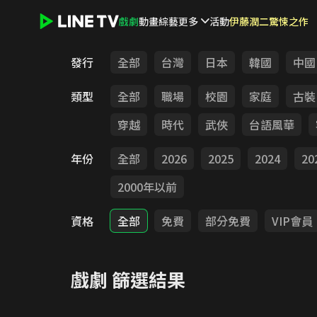
戲劇
動畫
綜藝
更多
活動
伊藤潤二驚悚之作
LINE TV - 戲劇
發行
全部
台灣
日本
韓國
中國
類型
全部
職場
校園
家庭
古裝
穿越
時代
武俠
台語風華
年份
全部
2026
2025
2024
20
2000年以前
資格
全部
免費
部分免費
VIP會員
戲劇
篩選結果