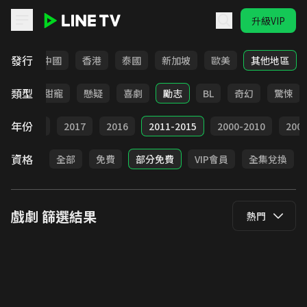
升級VIP
LINE TV - 戲劇
發行
韓國
中國
香港
泰國
新加坡
歐美
其他地區
類型
改編
甜寵
懸疑
喜劇
勵志
BL
奇幻
驚悚
年份
9
2018
2017
2016
2011-2015
2000-2010
20
資格
全部
免費
部分免費
VIP會員
全集兌換
戲劇
篩選結果
熱門