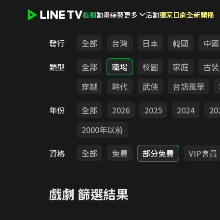
戲劇
動畫
綜藝
更多
活動
獨家日劇全新開播
LINE TV - 戲劇
發行
全部
台灣
日本
韓國
中國
類型
全部
職場
校園
家庭
古裝
穿越
時代
武俠
台語風華
年份
全部
2026
2025
2024
20
2000年以前
資格
全部
免費
部分免費
VIP會員
戲劇
篩選結果