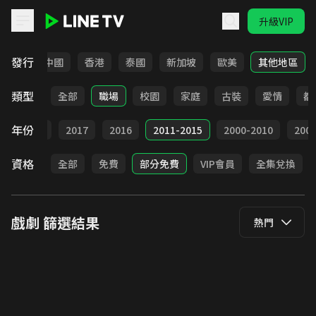
升級VIP
LINE TV - 戲劇
發行
韓國
中國
香港
泰國
新加坡
歐美
其他地區
類型
全部
職場
校園
家庭
古裝
愛情
都
年份
9
2018
2017
2016
2011-2015
2000-2010
20
資格
全部
免費
部分免費
VIP會員
全集兌換
戲劇
篩選結果
熱門