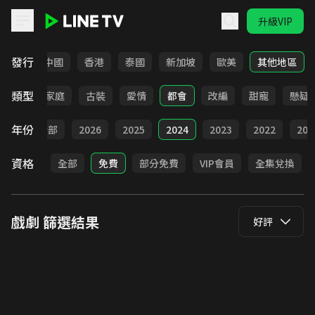
升級VIP
LINE TV - 戲劇
發行
韓國
中國
香港
泰國
新加坡
歐美
其他地區
類型
校園
家庭
古裝
愛情
都會
改編
甜寵
懸疑
年份
全部
2026
2025
2024
2023
2022
202
資格
全部
免費
部分免費
VIP會員
全集兌換
戲劇
篩選結果
好評