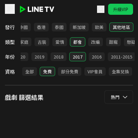
升級VIP
LINE TV - 戲劇
發行
韓國
中國
香港
泰國
新加坡
歐美
其他地區
類型
校園
家庭
古裝
愛情
都會
改編
甜寵
懸疑
年份
021
2020
2019
2018
2017
2016
2011-2015
資格
全部
免費
部分免費
VIP會員
全集兌換
戲劇
篩選結果
熱門