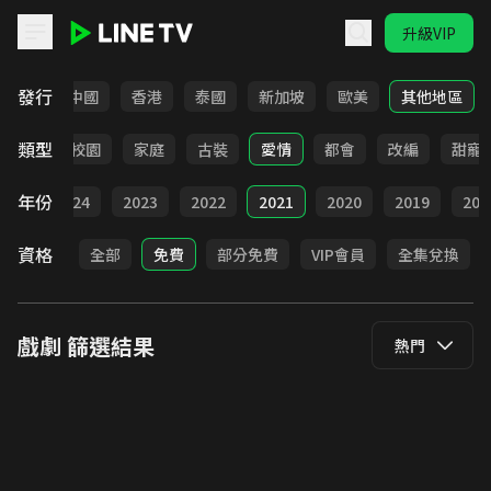
升級VIP
LINE TV - 戲劇
發行
韓國
中國
香港
泰國
新加坡
歐美
其他地區
類型
職場
校園
家庭
古裝
愛情
都會
改編
甜寵
年份
025
2024
2023
2022
2021
2020
2019
201
資格
全部
免費
部分免費
VIP會員
全集兌換
戲劇
篩選結果
熱門