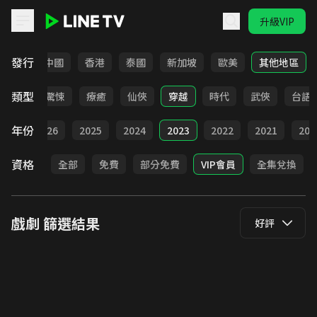
升級VIP
LINE TV - 戲劇
發行
韓國
中國
香港
泰國
新加坡
歐美
其他地區
類型
奇幻
驚悚
療癒
仙俠
穿越
時代
武俠
台語
年份
全部
2026
2025
2024
2023
2022
2021
202
資格
全部
免費
部分免費
VIP會員
全集兌換
戲劇
篩選結果
好評