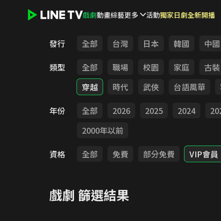
戲劇
動畫
綜藝
更多
活動
獨家日劇全新開播
LINE TV - 戲劇
發行
全部
台灣
日本
韓國
中國
類型
全部
職場
校園
家庭
古裝
穿越
時代
武俠
台語風華
年份
全部
2026
2025
2024
20
2000年以前
資格
全部
免費
部分免費
VIP會員
戲劇
篩選結果