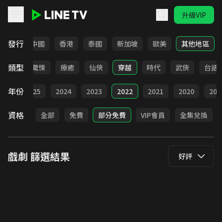
升級VIP
LINE TV - 戲劇
發行
韓國
中國
香港
泰國
新加坡
歐美
其他地區
類型
奇幻
驚悚
療癒
仙俠
穿越
時代
武俠
台語
年份
026
2025
2024
2023
2022
2021
2020
201
資格
全部
免費
部分免費
VIP會員
全集兌換
戲劇
篩選結果
好評