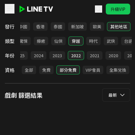
升級VIP
LINE TV - 戲劇
發行
韓國
中國
香港
泰國
新加坡
歐美
其他地區
類型
奇幻
驚悚
療癒
仙俠
穿越
時代
武俠
台語
年份
026
2025
2024
2023
2022
2021
2020
201
資格
全部
免費
部分免費
VIP會員
全集兌換
戲劇
篩選結果
最新