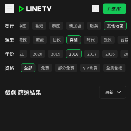
升級VIP
LINE TV - 戲劇
發行
韓國
中國
香港
泰國
新加坡
歐美
其他地區
類型
奇幻
驚悚
療癒
仙俠
穿越
時代
武俠
台語
年份
022
2021
2020
2019
2018
2017
2016
201
資格
全部
免費
部分免費
VIP會員
全集兌換
戲劇
篩選結果
最新