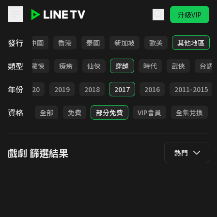
升級VIP
LINE TV - 戲劇
發行
韓國
中國
香港
泰國
新加坡
歐美
其他地區
類型
奇幻
驚悚
療癒
仙俠
穿越
時代
武俠
台語
年份
021
2020
2019
2018
2017
2016
2011-2015
資格
全部
免費
部分免費
VIP會員
全集兌換
戲劇
篩選結果
熱門