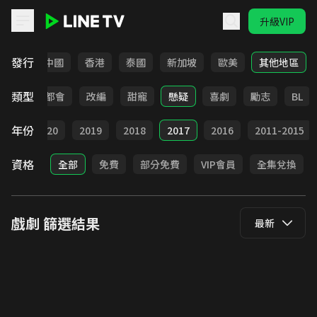
升級VIP
LINE TV - 戲劇
發行
韓國
中國
香港
泰國
新加坡
歐美
其他地區
類型
愛情
都會
改編
甜寵
懸疑
喜劇
勵志
BL
年份
021
2020
2019
2018
2017
2016
2011-2015
資格
全部
免費
部分免費
VIP會員
全集兌換
戲劇
篩選結果
最新