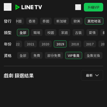
升級VIP
LINE TV - 戲劇
發行
韓國
中國
香港
泰國
新加坡
歐美
其他地區
類型
全部
職場
校園
家庭
古裝
愛情
都
年份
023
2022
2021
2020
2019
2018
2017
201
資格
全部
免費
部分免費
VIP會員
全集兌換
戲劇
篩選結果
最新