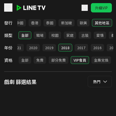
升級VIP
LINE TV - 戲劇
發行
韓國
中國
香港
泰國
新加坡
歐美
其他地區
類型
全部
職場
校園
家庭
古裝
愛情
都
年份
022
2021
2020
2019
2018
2017
2016
201
資格
全部
免費
部分免費
VIP會員
全集兌換
戲劇
篩選結果
熱門