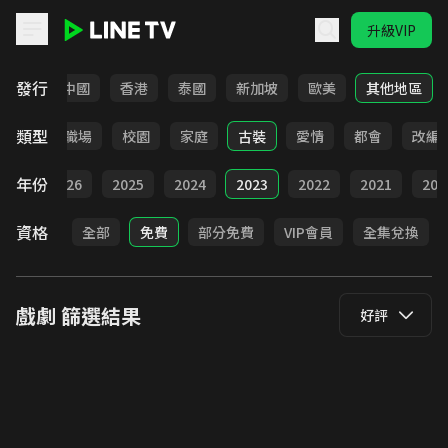
升級VIP
LINE TV - 戲劇
發行
韓國
中國
香港
泰國
新加坡
歐美
其他地區
類型
全部
職場
校園
家庭
古裝
愛情
都會
改編
年份
全部
2026
2025
2024
2023
2022
2021
202
資格
全部
免費
部分免費
VIP會員
全集兌換
戲劇
篩選結果
好評