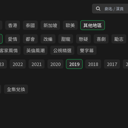
香港
泰國
新加坡
歐美
其他地區
愛情
都會
改編
甜寵
懸疑
喜劇
勵志
客家風情
英倫風潮
公視精選
雙字幕
23
2022
2021
2020
2019
2018
2017
全集兌換