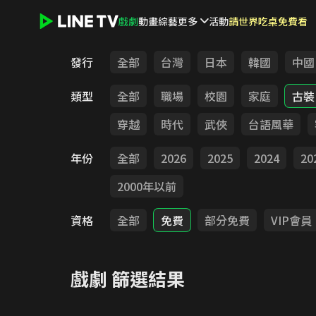
戲劇
動畫
綜藝
更多
活動
請世界吃桌免費看
LINE TV - 戲劇
發行
全部
台灣
日本
韓國
中國
類型
全部
職場
校園
家庭
古裝
穿越
時代
武俠
台語風華
年份
全部
2026
2025
2024
20
2000年以前
資格
全部
免費
部分免費
VIP會員
戲劇
篩選結果