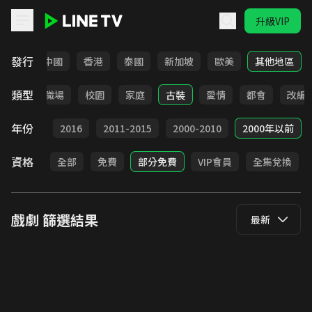
升級VIP
LINE TV - 戲劇
發行
韓國
中國
香港
泰國
新加坡
歐美
其他地區
類型
全部
職場
校園
家庭
古裝
愛情
都會
改編
年份
2017
2016
2011-2015
2000-2010
2000年以前
資格
全部
免費
部分免費
VIP會員
全集兌換
戲劇
篩選結果
最新