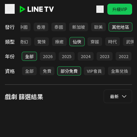
升級VIP
LINE TV - 戲劇
發行
韓國
中國
香港
泰國
新加坡
歐美
其他地區
類型
BL
奇幻
驚悚
療癒
仙俠
穿越
時代
武俠
年份
全部
2026
2025
2024
2023
2022
資格
全部
免費
部分免費
VIP會員
全集兌換
戲劇
篩選結果
最新