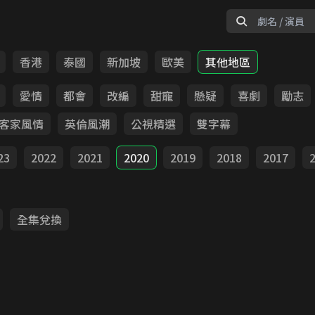
香港
泰國
新加坡
歐美
其他地區
愛情
都會
改編
甜寵
懸疑
喜劇
勵志
客家風情
英倫風潮
公視精選
雙字幕
23
2022
2021
2020
2019
2018
2017
全集兌換