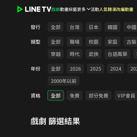
戲劇
動畫
綜藝
更多
活動
人氣韓漫改編動畫
LINE TV - 戲劇
發行
全部
台灣
日本
韓國
中國
類型
全部
職場
校園
家庭
古裝
穿越
時代
武俠
台語風華
年份
全部
2026
2025
2024
20
2000年以前
資格
全部
免費
部分免費
VIP會員
戲劇
篩選結果