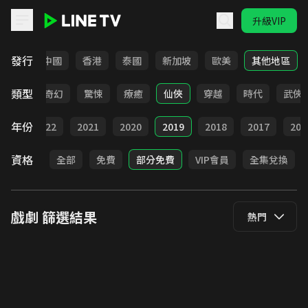
升級VIP
LINE TV - 戲劇
發行
韓國
中國
香港
泰國
新加坡
歐美
其他地區
類型
BL
奇幻
驚悚
療癒
仙俠
穿越
時代
武俠
年份
023
2022
2021
2020
2019
2018
2017
201
資格
全部
免費
部分免費
VIP會員
全集兌換
戲劇
篩選結果
熱門