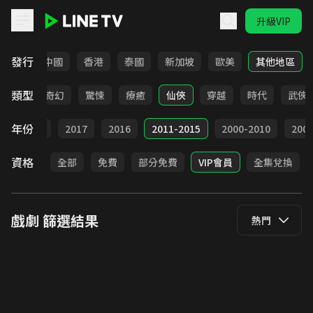
升級VIP
LINE TV - 戲劇
發行
韓國
中國
香港
泰國
新加坡
歐美
其他地區
類型
BL
奇幻
驚悚
療癒
仙俠
穿越
時代
武俠
年份
9
2018
2017
2016
2011-2015
2000-2010
20
資格
全部
免費
部分免費
VIP會員
全集兌換
戲劇
篩選結果
熱門