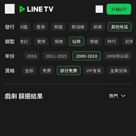
升級VIP
LINE TV - 戲劇
發行
韓國
中國
香港
泰國
新加坡
歐美
其他地區
類型
BL
奇幻
驚悚
療癒
仙俠
穿越
時代
武俠
年份
2017
2016
2011-2015
2000-2010
2000年以前
資格
全部
免費
部分免費
VIP會員
全集兌換
戲劇
篩選結果
熱門