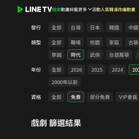
戲劇
動畫
綜藝
更多
活動
人氣韓漫改編動畫
LINE TV - 戲劇
發行
全部
台灣
日本
韓國
中國
類型
全部
職場
校園
家庭
古裝
穿越
時代
武俠
台語風華
年份
全部
2026
2025
2024
20
2000年以前
資格
全部
免費
部分免費
VIP會員
戲劇
篩選結果