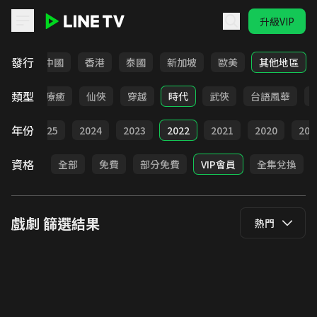
升級VIP
LINE TV - 戲劇
發行
韓國
中國
香港
泰國
新加坡
歐美
其他地區
類型
驚悚
療癒
仙俠
穿越
時代
武俠
台語風華
年份
026
2025
2024
2023
2022
2021
2020
201
資格
全部
免費
部分免費
VIP會員
全集兌換
戲劇
篩選結果
熱門