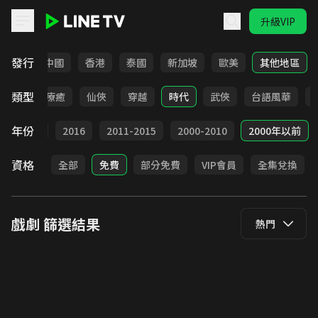
升級VIP
LINE TV - 戲劇
發行
韓國
中國
香港
泰國
新加坡
歐美
其他地區
類型
驚悚
療癒
仙俠
穿越
時代
武俠
台語風華
年份
2017
2016
2011-2015
2000-2010
2000年以前
資格
全部
免費
部分免費
VIP會員
全集兌換
戲劇
篩選結果
熱門