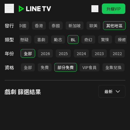
升級VIP
LINE TV - 戲劇
發行
韓國
中國
香港
泰國
新加坡
歐美
其他地區
類型
甜寵
懸疑
喜劇
勵志
BL
奇幻
驚悚
療癒
年份
全部
2026
2025
2024
2023
2022
資格
全部
免費
部分免費
VIP會員
全集兌換
戲劇
篩選結果
最新