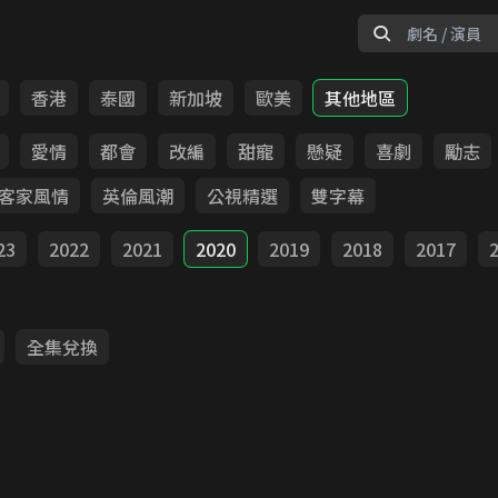
香港
泰國
新加坡
歐美
其他地區
愛情
都會
改編
甜寵
懸疑
喜劇
勵志
客家風情
英倫風潮
公視精選
雙字幕
23
2022
2021
2020
2019
2018
2017
全集兌換