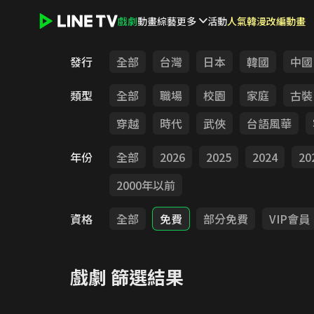
戲劇
動畫
綜藝
更多
活動
人氣韓漫改編動畫
LINE TV - 戲劇
發行
全部
台灣
日本
韓國
中國
類型
全部
職場
校園
家庭
古裝
穿越
時代
武俠
台語風華
年份
全部
2026
2025
2024
20
2000年以前
資格
全部
免費
部分免費
VIP會員
戲劇
篩選結果